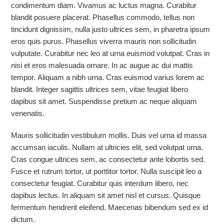
condimentum diam. Vivamus ac luctus magna. Curabitur
blandit posuere placerat. Phasellus commodo, tellus non
tincidunt dignissim, nulla justo ultrices sem, in pharetra ipsum
eros quis purus. Phasellus viverra mauris non sollicitudin
vulputate. Curabitur nec leo at urna euismod volutpat. Cras in
nisi et eros malesuada ornare. In ac augue ac dui mattis
tempor. Aliquam a nibh urna. Cras euismod varius lorem ac
blandit. Integer sagittis ultrices sem, vitae feugiat libero
dapibus sit amet. Suspendisse pretium ac neque aliquam
venenatis.
Mauris sollicitudin vestibulum mollis. Duis vel urna id massa
accumsan iaculis. Nullam at ultricies elit, sed volutpat urna.
Cras congue ultrices sem, ac consectetur ante lobortis sed.
Fusce et rutrum tortor, ut porttitor tortor. Nulla suscipit leo a
consectetur feugiat. Curabitur quis interdum libero, nec
dapibus lectus. In aliquam sit amet nisl et cursus. Quisque
fermentum hendrerit eleifend. Maecenas bibendum sed ex id
dictum.